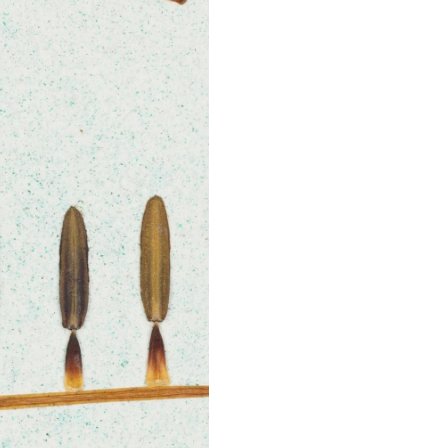
o carpa moale.
Comenzi Personalizate
Contacteaza-ne pentru o
personalizate sau pentru a 
despre compozitii de a
plante care sa se potri
perfect cu viziunea ta de d