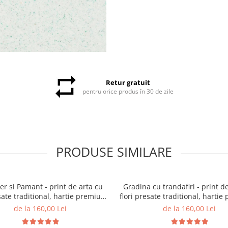
Retur gratuit
pentru orice produs în 30 de zile
PRODUSE SIMILARE
Cer si Pamant - print de arta cu
Gradina cu trandafiri - print d
esate traditional, hartie premium,
flori presate traditional, harti
at, dimensiuni personalizate,
inramat, dimensiuni personal
de la 160,00 Lei
de la 160,00 Lei
cadou ideal pentru casa
cadou ideal pentru cas