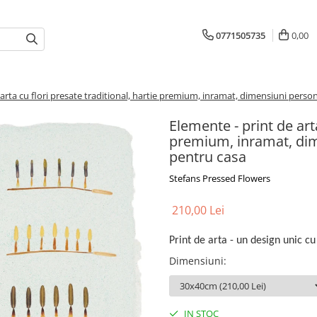
0771505735
0,00
 arta cu flori presate traditional, hartie premium, inramat, dimensiuni perso
Elemente - print de arta
premium, inramat, dim
pentru casa
Stefans Pressed Flowers
210,00 Lei
Print de arta - un design unic cu
Dimensiuni
:
IN STOC