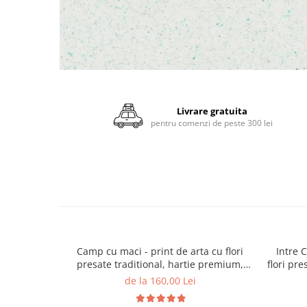
Distribuie
pe
Facebook
Livrare gratuita
pentru comenzi de peste 300 lei
Camp cu maci - print de arta cu flori
Intre 
presate traditional, hartie premium,
flori pr
inramat, dimensiuni personalizate,
inram
de la 160,00 Lei
cadou ideal pentru casa