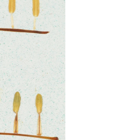
aspect deosebit.
Art printul este livrat i
gata sa fie expus, fiind di
in mai multe dimensiuni:
dimensiune originala
cm):
rama alba din l
sticla float de 2 mm, p
prezentare elegan
durabila;
dimensiuni alternative
cm si 30x40 cm):
rama a
MDF cu protectie front
plastic polistirenic, te
aprobata pentru sigur
camera copiilor.
Ingrijire
Pentru intretinerea art pri
recomandam curatarea us