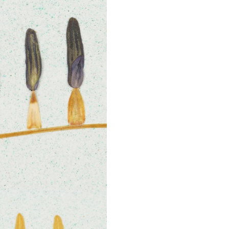
Sustenabilitate si Arta 
Autentica
Mai mult decat o decorat
flori, acest art print pro
sustenabilitatea. Hartia c
utilizata pentru comp
originala este creata de a
roman Dan Raul Pintea, c
pentru reciclarea crea
materialelor. Fiecare
reciclata are o poveste p
contribuind la realizar
produs final autentic si sust
Detalii
Fiecare art print este impr
o hartie premium de 
Albrecht Durer 210g (50%
si 50% alfaceluloza), car
lucrarii o textura unic