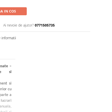
A IN COS
Ai nevoie de ajutor?
0771505735
informatii
esate –
nie si
ment si
erior cu
 parte a
lucrari
nuala,