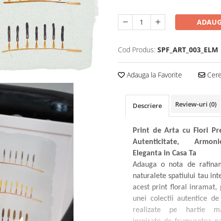
ADAUG
Cod Produs:
SPF_ART_003_ELM
Adauga la Favorite
Cere 
Review-uri
(0)
Descriere
Print de Arta cu Flori Pr
Autenticitate, Armo
Eleganta in Casa Ta
Adauga o nota de rafina
naturalete spatiului tau int
acest print floral inramat,
unei colectii autentice de 
realizate pe hartie ma