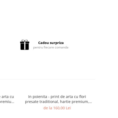
Cadou surpriza
pentru fiecare comanda
e arta cu
In poienita - print de arta cu flori
Noaptea i
e premium,
presate traditional, hartie premium,
flori presa
izate,
inramat, dimensiuni personalizate,
inramat,
de la 160,00 Lei
a
cadou ideal pentru casa
ca