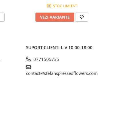
STOC LIMITAT
VEZI VARIANTE
V
SUPORT CLIENTI
L-V 10.00-18.00
.
0771505735
contact@stefanspressedflowers.com