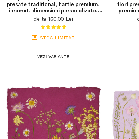
presate traditional, hartie premium,
flori pre
inramat, dimensiuni personalizate,
premium
cadou ideal pentru casa
personali
de la 160,00 Lei
STOC LIMITAT
VEZI VARIANTE