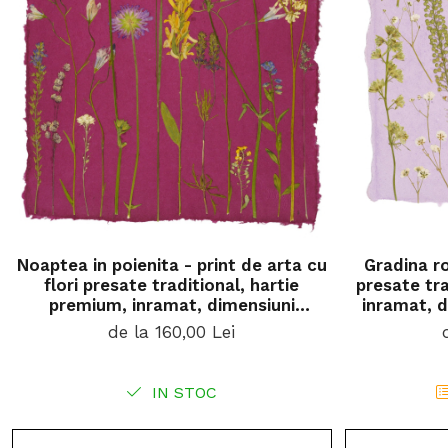
Noaptea in poienita - print de arta cu
Gradina ro
flori presate traditional, hartie
presate tra
premium, inramat, dimensiuni
inramat, d
personalizate, cadou ideal pentru
cado
de la 160,00 Lei
casa
IN STOC