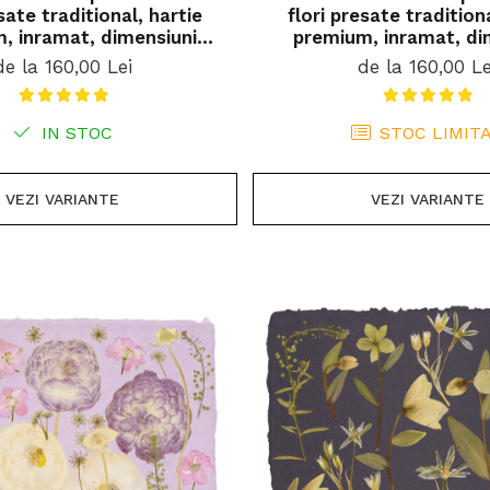
sate traditional, hartie
flori presate tradition
, inramat, dimensiuni
premium, inramat, di
zate, cadou ideal pentru
personalizate, cadou id
de la 160,00 Lei
de la 160,00 Le
casa
casa
IN STOC
STOC LIMIT
VEZI VARIANTE
VEZI VARIANTE