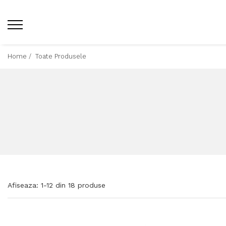
Home /
Toate Produsele
Afiseaza:
1-
12
din
18
produse