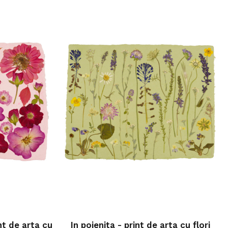
nt de arta cu
In poienita - print de arta cu flori