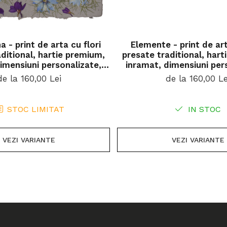
a - print de arta cu flori
Elemente - print de art
ditional, hartie premium,
presate traditional, har
imensiuni personalizate,
inramat, dimensiuni per
u ideal pentru casa
cadou ideal pentru
de la 160,00 Lei
de la 160,00 Le
STOC LIMITAT
IN STOC
VEZI VARIANTE
VEZI VARIANTE