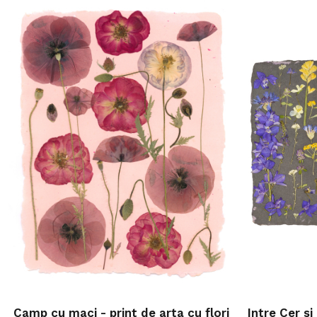
Camp cu maci - print de arta cu flori
Intre Cer s