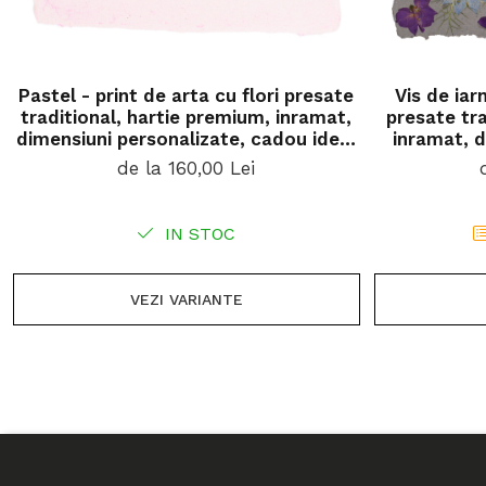
Pastel - print de arta cu flori presate
Vis de iarn
traditional, hartie premium, inramat,
presate tra
dimensiuni personalizate, cadou ideal
inramat, d
pentru casa
cado
de la 160,00 Lei
IN STOC
VEZI VARIANTE