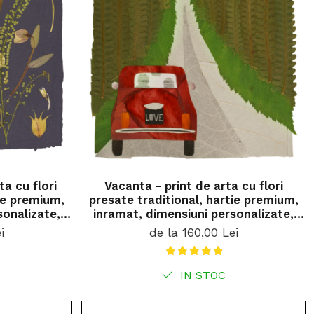
ta cu flori
Vacanta - print de arta cu flori
tie premium,
presate traditional, hartie premium,
sonalizate,
inramat, dimensiuni personalizate,
 casa
cadou ideal pentru casa
i
de la 160,00 Lei
IN STOC