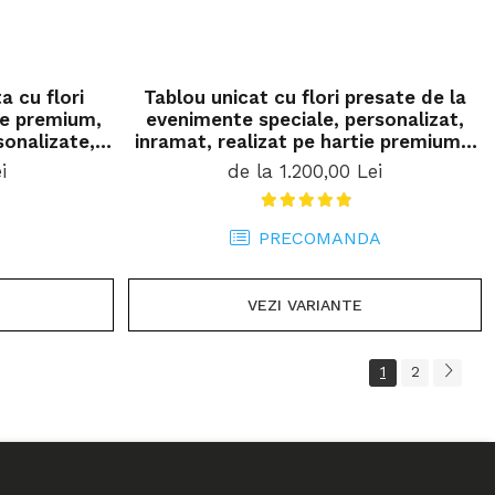
a cu flori
Tablou unicat cu flori presate de la
tie premium,
evenimente speciale, personalizat,
sonalizate,
inramat, realizat pe hartie premium -
 casa
ideal pentru buchetul de nunta
i
de la 1.200,00 Lei
PRECOMANDA
VEZI VARIANTE
1
2