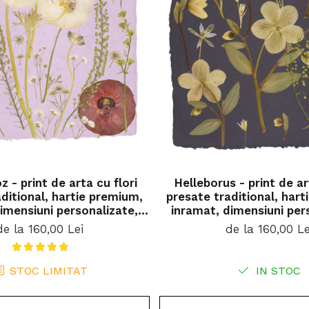
z - print de arta cu flori
Helleborus - print de ar
ditional, hartie premium,
presate traditional, har
imensiuni personalizate,
inramat, dimensiuni per
u ideal pentru casa
cadou ideal pentru
de la 160,00 Lei
de la 160,00 Le
STOC LIMITAT
IN STOC