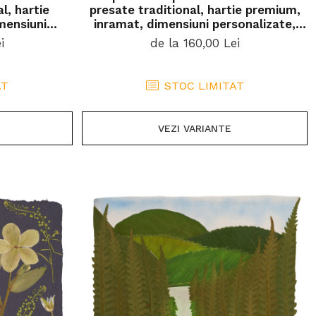
al, hartie
presate traditional, hartie premium,
mensiuni
inramat, dimensiuni personalizate,
eal pentru
cadou ideal pentru casa
i
de la 160,00 Lei
AT
STOC LIMITAT
VEZI VARIANTE