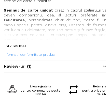
semne de carte si felicitari.
Semnul de carte unicat
creat in cadrul atelierului va
deveni companionul ideal al lecturii preferate, iar
felicitarea
, personalizata chiar de tine, poate fi un
cadou special pentru cineva drag. Creatorii de frumos
vor lucra cu delicatete, manuind petale și frunze fragile,
si isi vor exprima viziunea creativa prin aranjarea atenta a
elementelor florale pe o hartie sustenabila.
VEZI MAI MULT
Noi venim cu toate materialele necesare: hartie reciclata
cu insertii vegetale, petale și frunze diverse, pensete,
Informatii conformitate produs
putin lipici, si, bineinteles, o atmosfera plina de voie
buna.
Review-uri
(1)
Atelierul nostru
este mai mult decat o activitate
creativa, este o experienta inedita de relaxare, in care te
conectezi cu natura lucrand cu flori presate, intr-o
Livrare gratuita
Retur gratui
atmosfera placuta.
pentru comenzi de peste
pentru orice prod
300 lei
de zile
Iti mai spunem ca, la final, stii ca ai petrecut un timp
de calitate alaturi de oameni care au preocupari
asemanatoare cu ale tale si tii in maini cateva obiecte