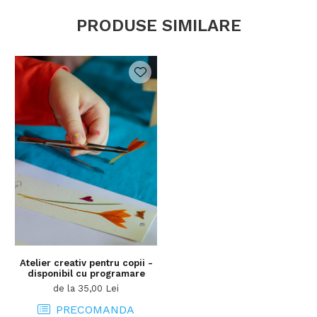
unicat facute, cu bucurie, de tine. Le poți darui cuiva
drag sau ti le oferi chiar tie.
PRODUSE SIMILARE
Te invitam sa descoperim impreuna frumusetea subtila a
lumii care ne inconjoara!
Important
:
Atelierul are loc la locatia aleasa de participanti, in
baza unei programari
Pentru desfasurarea intr-o locatie propusa de noi
(ex. cafenea) exista costuri suplimentare
Durata atelierului este de 1h-1h30min
Plata pentru atelier se efectueaza la finalul activitatii.
Atelier creativ pentru copii -
disponibil cu programare
de la 35,00 Lei
PRECOMANDA