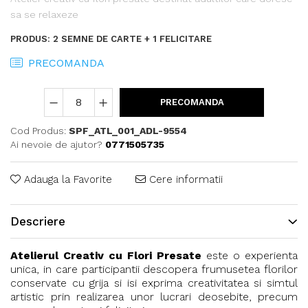
sa se relaxeze
PRODUS
:
2 SEMNE DE CARTE + 1 FELICITARE
PRECOMANDA
PRECOMANDA
Cod Produs:
SPF_ATL_001_ADL-9554
Ai nevoie de ajutor?
0771505735
Adauga la Favorite
Cere informatii
Descriere
Atelierul Creativ cu Flori Presate
este o experienta
unica, in care participantii descopera frumusetea florilor
conservate cu grija si isi exprima creativitatea si simtul
artistic prin realizarea unor lucrari deosebite, precum