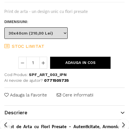
Print de arta - un design unic cu flori presate
DIMENSIUNI
:
STOC LIMITAT
ADAUGA IN COS
Cod Produs:
SPF_ART_003_IPN
Ai nevoie de ajutor?
0771505735
Adauga la Favorite
Cere informatii
Descriere
Print de Arta cu Flori Presate – Autenticitate, Armonie si