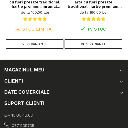
discuta despre compozitii de arta cu plante care sa se
cu flori presate traditional,
arta cu flori presate
hartie premium, inramat,
traditional, hartie premium,
t
potriveasca perfect cu viziunea ta de decor!
dimensiuni personalizate,
inramat, dimensiuni
de la 160,00 Lei
de la 160,00 Lei
cadou ideal pentru casa
personalizate, cadou ideal
pentru casa
STOC LIMITAT
IN STOC
VEZI VARIANTE
VEZI VARIANTE
MAGAZINUL MEU
CLIENTI
DATE COMERCIALE
SUPORT CLIENTI
L-V 10.00-18.00
0771505735