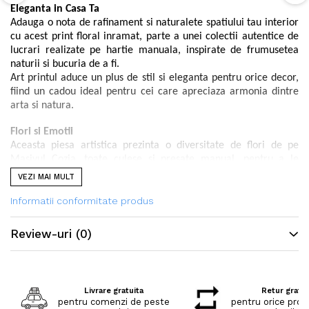
Eleganta in Casa Ta
Adauga o nota de rafinament si naturalete spatiului tau interior
cu acest print floral inramat, parte a unei colectii autentice de
lucrari realizate pe hartie manuala, inspirate de frumusetea
naturii si bucuria de a fi.
Art printul aduce un plus de stil si eleganta pentru orice decor,
fiind un cadou ideal pentru cei care apreciaza armonia dintre
arta si natura.
Flori si Emotii
Aceasta piesa artistica prezinta o diversitate de flori de pe
Masivul Cozia, toate culese si presate manual, pentru a le
pastra frumusetea naturala.
VEZI MAI MULT
Art printul nu este o simpla imagine, ci o invitatie la
contemplare si apreciere a frumusetii care ne inconjoara.
Informatii conformitate produs
Sustenabilitate si Arta Florala Autentica
Review-uri
(0)
Mai mult decat o decoratiune cu flori, acest art print
promoveaza sustenabilitatea. Hartia colorata utilizata pentru
compozitia originala este creata de artistul roman Dan Raul
Pintea, cunoscut pentru reciclarea creativa a materialelor.
Livrare gratuita
Retur gratui
Fiecare coala reciclata are o poveste proprie, contribuind la
pentru comenzi de peste
pentru orice prod